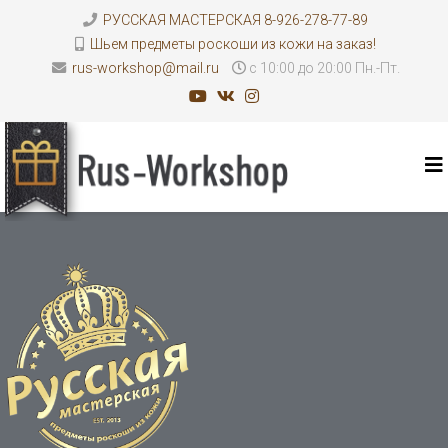
РУССКАЯ МАСТЕРСКАЯ 8-926-278-77-89
Шьем предметы роскоши из кожи на заказ!
rus-workshop@mail.ru
с 10:00 до 20:00 Пн.-Пт.