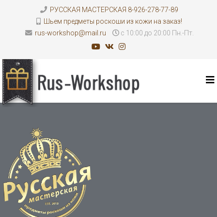
РУССКАЯ МАСТЕРСКАЯ 8-926-278-77-89
Шьем предметы роскоши из кожи на заказ!
rus-workshop@mail.ru
с 10:00 до 20:00 Пн.-Пт.