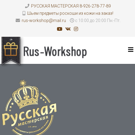
РУССКАЯ МАСТЕРСКАЯ 8-926-278-77-89
Шьем предметы роскоши из кожи на заказ!
rus-workshop@mail.ru
с 10:00 до 20:00 Пн.-Пт.